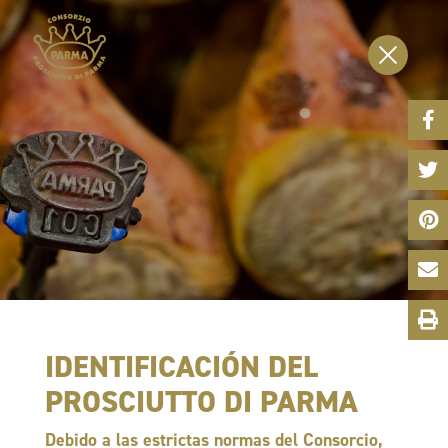
Face
Share
Twitt
Share
Pinte
Share
Emai
Shar
Print
This
Page
IDENTIFICACIÓN DEL
PROSCIUTTO DI PARMA
Debido a las estrictas normas del Consorcio,